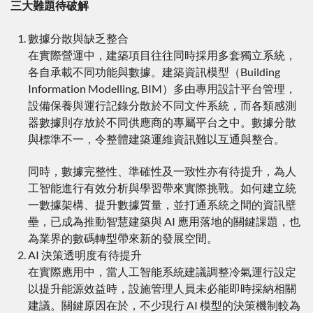
三大難題待破解
數據分散與缺乏整合
在實際營運中，建築項目往往同時採用多套獨立系統，
各自承載不同功能與數據。建築資訊模型（Building
Information Modelling, BIM）多由專用設計平台管理，
設備保養與運行記錄分散於不同文件系統，而各類感測
器數據則存放於不同供應商的專屬平台之中。數據分散
與標準不一，令整體建築運維資訊難以互通與整合。
同時，數據完整性、準確性及一致性亦有待提升，為人
工智能進行有效分析與學習帶來實際挑戰。如何建立統
一數據架構、提升數據質量，並打通系統之間的資訊壁
壘，已成為推動智慧建築與 AI 應用落地的關鍵課題，也
為業界的數碼轉型帶來新的發展空間。
AI 決策透明度有待提升
在實際應用中，當人工智能系統建議調整冷氣運行設定
以提升能源效益時，設施管理人員未必能即時採納相關
建議。關鍵原因在於，不少現行 AI 模型的決策機制較為