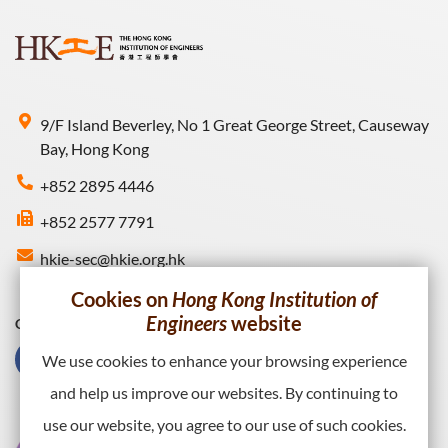
9/F Island Beverley, No 1 Great George Street, Causeway
Bay, Hong Kong
+852 2895 4446
+852 2577 7791
hkie-sec@hkie.org.hk
Cookies on
Hong Kong Institution of
Engineers
website
Connect with HKIE
We use cookies to enhance your browsing experience
and help us improve our websites. By continuing to
use our website, you agree to our use of such cookies.