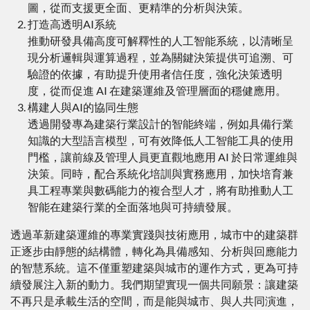
圖，從而支援更全面、更精準的分析與決策。
打造高透明AI系統
推動研發具備高度可解釋性的人工智能系統，以清晰呈
現分析邏輯與運算過程，並為關鍵決策提供可追溯、可
驗證的依據，有助提升使用者信任度，強化決策透明
度，從而促進 AI 在建築運維及管理層面的穩健應用。
構建人與AI的協同生態
透過開發專為建築行業設計的智能終端，例如具備行業
知識的大型語言模型，可有效降低人工智能工具的使用
門檻，讓前線及管理人員更直觀地應用 AI 於日常運維與
決策。同時，配合系統化培訓與實務應用，加快培育兼
具工程專業與數碼能力的複合型人才，將有助推動人工
智能在建築行業的全面落地與可持續發展。
透過革新建築運維的專業實踐與技術應用，城市中的建築群
正逐步由靜態的結構體，轉化為具備感知、分析與回應能力
的智慧系統。這不僅重塑建築與城市的運作方式，更為可持
續發展注入新的動力。我們期望實現一個共同願景：讓建築
不再只是承載生活的空間，而是能與城市、與人共同演進，