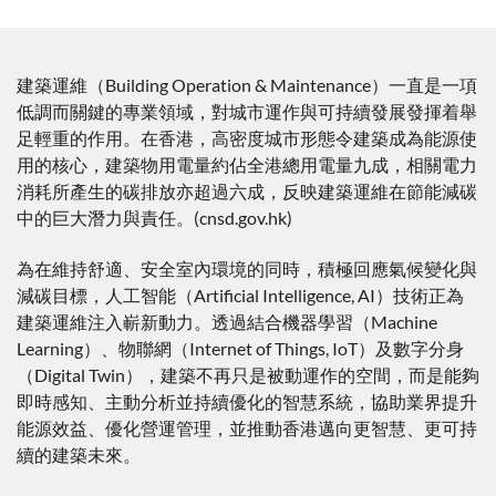
建築運維（Building Operation & Maintenance）一直是一項
低調而關鍵的專業領域，對城市運作與可持續發展發揮着舉
足輕重的作用。在香港，高密度城市形態令建築成為能源使
用的核心，建築物用電量約佔全港總用電量九成，相關電力
消耗所產生的碳排放亦超過六成，反映建築運維在節能減碳
中的巨大潛力與責任。(cnsd.gov.hk)
為在維持舒適、安全室內環境的同時，積極回應氣候變化與
減碳目標，人工智能（Artificial Intelligence, AI）技術正為
建築運維注入嶄新動力。透過結合機器學習（Machine
Learning）、物聯網（Internet of Things, IoT）及數字分身
（Digital Twin），建築不再只是被動運作的空間，而是能夠
即時感知、主動分析並持續優化的智慧系統，協助業界提升
能源效益、優化營運管理，並推動香港邁向更智慧、更可持
續的建築未來。