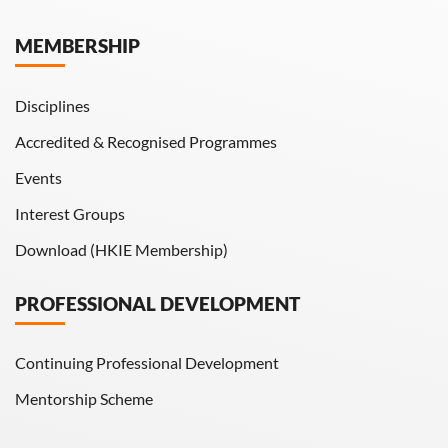
Hong Kong Engineer
MEMBERSHIP
HKIE Transactions
Disciplines
Accredited & Recognised Programmes
Events
Interest Groups
Download (HKIE Membership)
PROFESSIONAL DEVELOPMENT
Continuing Professional Development
Mentorship Scheme