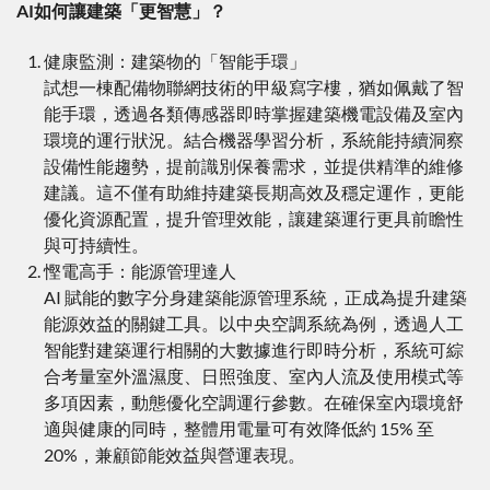
AI如何讓建築「更智慧」？
健康監測：建築物的「智能手環」
試想一棟配備物聯網技術的甲級寫字樓，猶如佩戴了智
能手環，透過各類傳感器即時掌握建築機電設備及室內
環境的運行狀況。結合機器學習分析，系統能持續洞察
設備性能趨勢，提前識別保養需求，並提供精準的維修
建議。這不僅有助維持建築長期高效及穩定運作，更能
優化資源配置，提升管理效能，讓建築運行更具前瞻性
與可持續性。
慳電高手：能源管理達人
AI 賦能的數字分身建築能源管理系統，正成為提升建築
能源效益的關鍵工具。以中央空調系統為例，透過人工
智能對建築運行相關的大數據進行即時分析，系統可綜
合考量室外溫濕度、日照強度、室內人流及使用模式等
多項因素，動態優化空調運行參數。在確保室內環境舒
適與健康的同時，整體用電量可有效降低約 15% 至
20%，兼顧節能效益與營運表現。