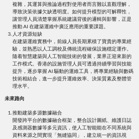
複雜，其運算與推論過程對使用者而言難以直觀理解，
導致決策依據欠缺透明度。如何提升模型的可解釋性，
讓管理人員清楚掌握系統建議背後的邏輯與影響，正是
推動 AI 在建築運維中廣泛應用的重要課題。
人才資源短缺
在建築運維實務中，前線人員長期累積了寶貴的專業經
驗，並熟悉以人工調校及傳統流程確保設施穩定運作。
隨着智慧建築與人工智能技術的發展，業界正迎來新的
工作模式。香港的設施管理人員可透過持續學習與技能
提升，逐步掌握 AI 驅動的運維工具，將專業經驗與數碼
技術相結合，進一步提升運維效率、決策質素及整體管
理水平。
未來路向
推動建築多源數據融合
開發跨平台的數據融合框架，整合設計圖紙、維護日誌
及感測器數據等多元資訊，使人工智能能在不同系統與
資料來源之間實現「無縫協同」，建立統一的資訊視