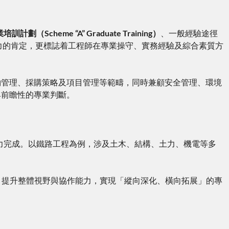
訓計劃（Scheme “A” Graduate Training）
、一般經驗途徑
是對技術能力的肯定，更標誌着工程師在專業操守、實務經驗及綜合素質方
約管理、採購策略及項目管理等範疇，同時兼顧安全管理、環境
具前瞻性的專業判斷。
獨力完成。以鐵路工程為例，涉及土木、結構、土力、機電等多
）提升整體視野與協作能力，實現「縱向深化、橫向拓展」的專