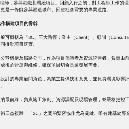
職土木工程師，參與港鐵北環綫項目。回顧入行之初，對工程師工作
，更是一條能參與塑造城市、回應社會需要的專業道路。
 協作構建項目的骨幹
概括為「3C」三大路徑：業主（Client）、顧問（Consulta
共同推動項目落實。
、公營機構及鐵路公司，作為項目倡議者及資源統籌者，負責由
落成後的營運與維修，確保項目切合長遠發展需要。
與設計的專業顧問角色，為業主提供技術意見，並負責環境影響
準。
踐的最前線，負責施工策劃、資源調配及現場管理，並嚴格把控
技術日益複雜，「3C」之間的緊密協作尤為關鍵。唯有建基於專