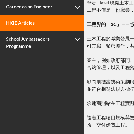
筆者 Hazel 現
Career as an Engineer
工程不僅是一份職業
HKIE Articles
工程界的「3C」——
土木工程的職業發展一般可
School Ambassadors
司其職、緊密協作，
Programme
業主，例如政府部門
合約管理，以及工程
顧問則擔當技術策劃
並符合相關法規與標
承建商則站在工程實
隨着工程項目規模與
險，交付優質工程。