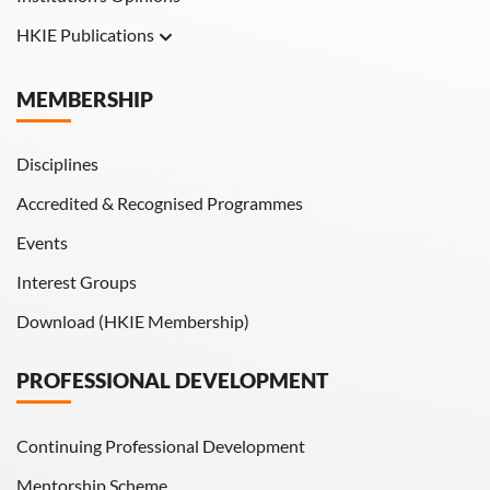
HKIE Publications
Hong Kong Engineer
MEMBERSHIP
HKIE Transactions
Disciplines
Accredited & Recognised Programmes
Events
Interest Groups
Download (HKIE Membership)
PROFESSIONAL DEVELOPMENT
Continuing Professional Development
Mentorship Scheme