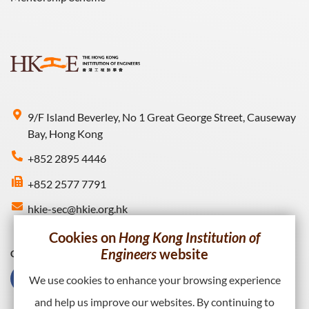
9/F Island Beverley, No 1 Great George Street, Causeway
Bay, Hong Kong
+852 2895 4446
+852 2577 7791
hkie-sec@hkie.org.hk
Cookies on
Hong Kong Institution of
Engineers
website
Connect with HKIE
We use cookies to enhance your browsing experience
and help us improve our websites. By continuing to