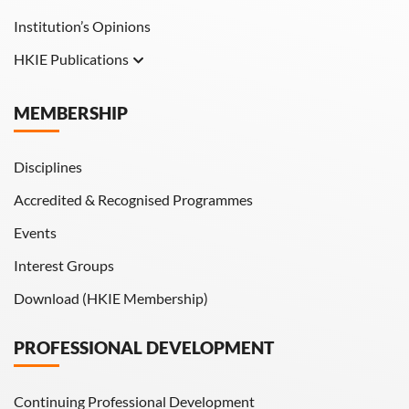
Institution’s Opinions
HKIE Publications
Hong Kong Engineer
MEMBERSHIP
HKIE Transactions
Disciplines
Accredited & Recognised Programmes
Events
Interest Groups
Download (HKIE Membership)
PROFESSIONAL DEVELOPMENT
Continuing Professional Development