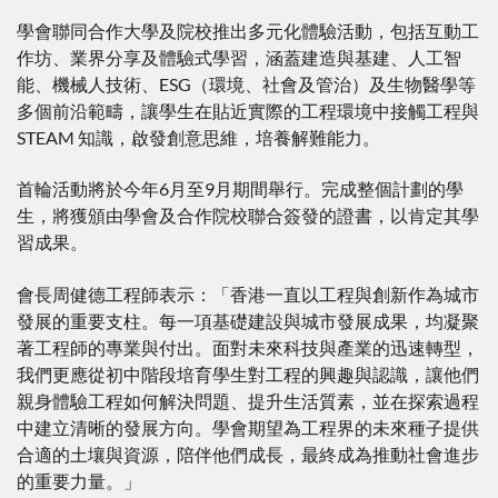
學會聯同合作大學及院校推出多元化體驗活動，包括互動工
作坊、業界分享及體驗式學習，涵蓋建造與基建、人工智
能、機械人技術、ESG（環境、社會及管治）及生物醫學等
多個前沿範疇，讓學生在貼近實際的工程環境中接觸工程與
STEAM 知識，啟發創意思維，培養解難能力。
首輪活動將於今年6月至9月期間舉行。完成整個計劃的學
生，將獲頒由學會及合作院校聯合簽發的證書，以肯定其學
習成果。
會長周健德工程師表示：「香港一直以工程與創新作為城市
發展的重要支柱。每一項基礎建設與城市發展成果，均凝聚
著工程師的專業與付出。面對未來科技與產業的迅速轉型，
我們更應從初中階段培育學生對工程的興趣與認識，讓他們
親身體驗工程如何解決問題、提升生活質素，並在探索過程
中建立清晰的發展方向。學會期望為工程界的未來種子提供
合適的土壤與資源，陪伴他們成長，最終成為推動社會進步
的重要力量。」