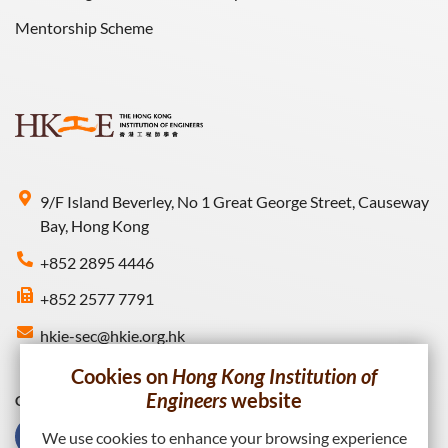
Mentorship Scheme
9/F Island Beverley, No 1 Great George Street, Causeway
Bay, Hong Kong
+852 2895 4446
+852 2577 7791
hkie-sec@hkie.org.hk
Cookies on
Hong Kong Institution of
Engineers
website
Connect with HKIE
We use cookies to enhance your browsing experience