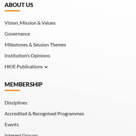
ABOUT US
Vision, Mission & Values
Governance
Milestones & Session Themes
Institution’s Opinions
HKIE Publications
Hong Kong Engineer
MEMBERSHIP
HKIE Transactions
Disciplines
Accredited & Recognised Programmes
Events
Interest Groups