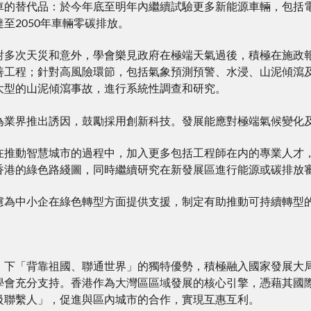
車的替代品：於今年底至明年內繼續試驗更多新能源車輛，包括
至2050年車輛零碳排放。
對多次天災和意外，學會樂見政府在極端天氣過後，積極在施政報
善工程；針對高風險環節，包括氣象預測預警、水浸、山泥傾瀉
大型的山泥傾瀉事故，進行系統性調查和研究。
為業界推出誘因，鼓勵採用創新科技。發展能應對極端氣候變化
在推動智慧城市的過程中，加入更多包括工程師在内的專業人才
香港的綠色路綫圖，同時繼續研究在新發展區進行能源或碳排放
慮為中小企在綠色轉型方面提供支援，制定有助推動可持續轉型
」下「背靠祖國、聯通世界」的獨特優勢，積極融入國家發展大
學會充分支持。香港作為大灣區區域發展的核心引擎，憑藉其國
級聯繫人」，促進與區內城市的合作，實現互惠互利。