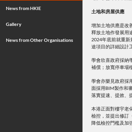
News from HKIE
土地和房屋供應
Gallery
增加土地供應是改
釋放土地作發展用
2024年底前就
News from Other Organisations
途項目的詳細設計
學會欣喜政府採納
補償；放寬停車場
學會亦樂見政府採
面採用BIM製作
落實提速、提效、
本港正面對樓宇老
檢控，並提出修訂
降低檢控門檻及加