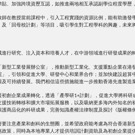
津貼、加強跨境資歷互認，如推進兩地相互承認副學位程度學歷
教師在教授當前課程中，引入工程實踐的資源比例，能有助激發
」及「回母校計劃」等項目，吸引學生對工程學科的興趣，未來
域進行研究、注入資本和培養人才，在中游領域進行研發成果的
「新型工業發展辦公室」，推動新型工業化、支援重點企業在港
院」，引領和促進大學、研發中心和業界合作；並加快建設超算中心
源及可持續發展。我們相信這些措施能進一步推動香港先進製造
援初創企業成果轉化，透過「產學研1+計劃」，促進大學將科研
支援技術轉移和擴大市場拓展服務，以及吸納更多海內外知名的
保護商品化的科研成果，完善知識產權法律制度及探討《版權條
府要注意產業和創科的生態圈，並希望政府能考慮為符合香港新
惠政策，同時為本地專業人才提供培訓計劃資助及為初創企業提