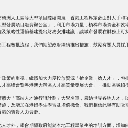
交椅洲人工島等大型項目陸續開展，香港工程界定必面對人手和
大型發展項目融資辦公室」，利用市場力量，槓桿市場資金和效
施及策略性運輸基建提出財務安排建議，讓城市發展在財務上可
簡工程審批流程，我們期望政府繼續推出措施，鼓勵有關人員採
才政策的重視，繼續加大力度投放資源「搶企業、搶人才」，包
人才高峰會暨粵港澳大灣區人才高質量發展大會」，推動區域招
府擴大「高端人才通行證計劃」大學名單，廣納世界各地人才，
措施，及增加在港留學生學習及增值機會。我們相信此舉有助吸
香港的寶貴人力資源。
地人才外，學會期望政府能於本地工程畢業生的培訓方面，增加