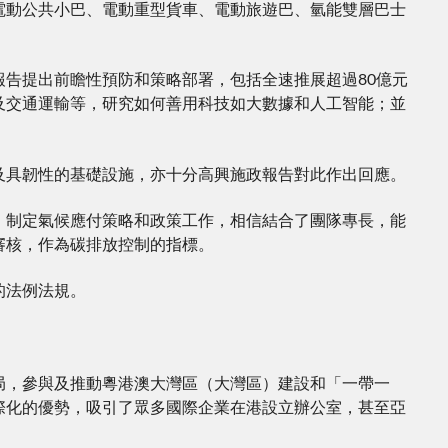
電動公共小巴、電動重型貨車、電動旅遊巴、氫能雙層巴士
告提出前瞻性預防和策略部署，包括全速推展超過80億元
及交通運輸等，研究如何善用科技如大數據和人工智能；並
及具韌性的基礎設施，亦十分高興施政報告對此作出回應。
，制定氣候應付策略和政策工作，相信結合了團隊專長，能
審核，作為碳排放控制的指標。
的法例法規。
局，參與及推動粵港澳大灣區（大灣區）建設和「一帶一
際化的優勢，吸引了眾多國際企業在港設立辦公室，甚至亞