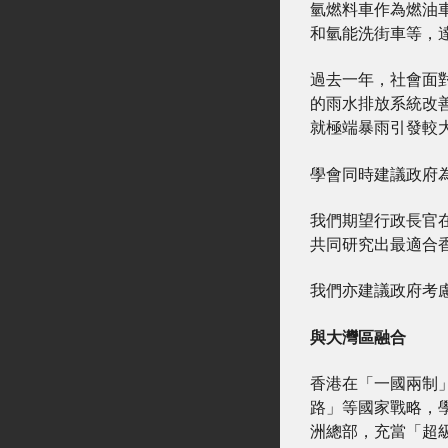
氫燃料車作為燃油
和氫能洗街車等，達
過去一年，社會面
的雨水排放系統改
就極端暴雨引發較
學會同時建議政府
我們期望行政長官
共同研究出最適合
我們亦建議政府考
與大灣區融合
香港在「一國兩制
路」等國家戰略，
洲總部，充當「超