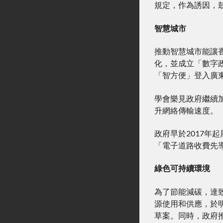
規定，作為誘因，
智慧城市
推動智慧城市能讓
化，並成立「數字
「智方便」登入廣
學會樂見政府繼續
升網絡傳輸速度。
政府早於2017
「電子道路收費先
綠色可持續環境
為了節能減碳，達
源使用和供應，於
草案。同時，政府