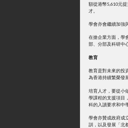
額從港幣5,610元
才。
學會亦會繼續加強
在搶企業方面，學
部、分部及科研中
教育
教育是對未來的投
為香港持續繁榮發
培育人才，要從小做
學課程的支援項目
科的入讀要求和中
學會亦贊成政府成
訓，以及發展「北