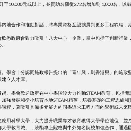
提升至10,000元或以上，並資助名額從272名增加到 1,00
與内地合作和推動對話，將專業資格互認擴展到更多工程範疇，
會欣悉政府會致力吸引「八大中心」企業，當中包括了創新行業
心。
資。學會十分認同施政報告提出的「青年興，則香港興」的施政
展建立人才庫。
起。學會歡迎政府在中小學階段大力推動STEAM教育，包括開設
，加強發掘和從小培育本地STEAM精英，培養基礎的工程思維
學課程，冀吸引具備多元能力的同學追求工程方面的學術或未來
立應用科學大學，大力提升職業專才教育獲得大學學位地位，並
都大學教育城」，鼓勵專上院校與中外知名院校加強合作，通過