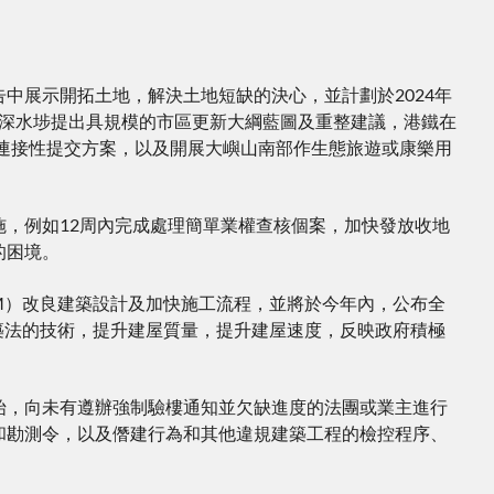
中展示開拓土地，解決土地短缺的決心，並計劃於2024年
及深水埗提出具規模的市區更新大綱藍圖及重整建議，港鐵在
的連接性提交方案，以及開展大嶼山南部作生態旅遊或康樂用
，例如12周內完成處理簡單業權查核個案，加快發放收地
的困境。
M）改良建築設計及加快施工流程，並將於今年內，公布全
築法的技術，提升建屋質量，提升建屋速度，反映政府積極
始，向未有遵辦強制驗樓通知並欠缺進度的法團或業主進行
和勘測令，以及僭建行為和其他違規建築工程的檢控程序、