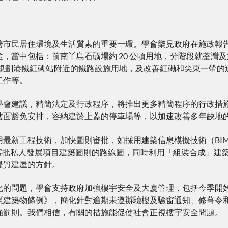
善市民居住環境及生活質素的重要一環。學會樂見政府在施政報告
途，當中包括：前南丫島石礦場約 20 公頃用地，分階段就荃灣
重新規劃港鐵紅磡站附近的鐵路設施用地，及改善紅磡和尖東一帶
工作等。
學會建議，精簡法定及行政程序，將推出更多精簡程序的行政措施
樓面豁免安排，容納建於上蓋的停車場等，以加速改善多年缺地
用最新工程技術，加快圖則審批，如採用建築信息模擬技術（BI
和審批私人發展項目建築圖則的路線圖，同時利用「組裝合成」建
提質建屋的方針。
化的問題，學會支持政府加強樓宇安全及大廈管理，包括今季開
《建築物條例》，簡化針對逾期未遵辦驗樓及驗窗通知、修葺令
強罰則。我們相信，有關的措施能促使社會正視樓宇安全問題。