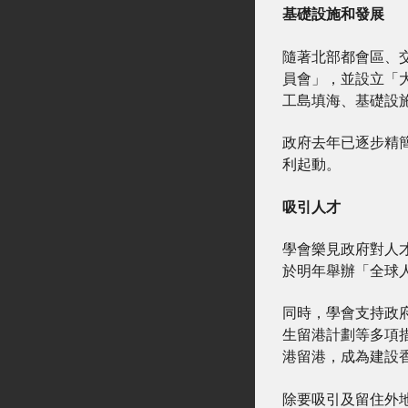
基礎設施和發展
隨著北部都會區、
員會」，並設立「
工島填海、基礎設
政府去年已逐步精
利起動。
吸引人才
學會樂見政府對人
於明年舉辦「全球
同時，學會支持政
生留港計劃等多項
港留港，成為建設
除要吸引及留住外