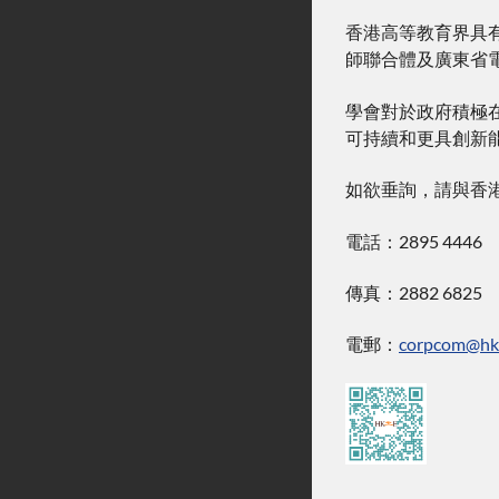
香港高等教育界具
師聯合體及廣東省
學會對於政府積極
可持續和更具創新
如欲垂詢，請與香
電話：2895 4446
傳真：2882 6825
電郵：
corpcom@hki