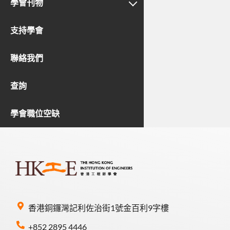
學會刊物
支持學會
聯絡我們
查詢
學會職位空缺
香港銅鑼灣記利佐治街1號金百利9字樓
+852 2895 4446