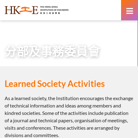
content
主頁
有關HKIE
學術分部
分部及事務委員會
分部及事務委員會
Learned Society Activities
As a learned society, the Institution encourages the exchange
of technical information and ideas among members and
kindred societies. Some of the activities include publication
of a journal and technical papers, organisation of meetings,
visits and conferences. These activities are arranged by
divisions and committees.