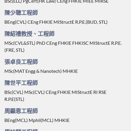
BSc(ELL) PgCert(HK Law) CEng FHKIE MIEE MIRSE
陳少聰工程師
BEng(CVL) CEng FHKIE MIStructE R.P.E.(BUD, STL)
陳紹禮教授、工程師
MSc(CVL&STL) PhD CEng FHKIE FHKISC MIStructE R.P.E.
(FRE, STL)
張卓良工程師
MSc(MAT Engg & Nanotech) MHKIE
陳世平工程師
BSc(CVL) MSc(CVL) CEng FHKIE MIStructE RI RSE
R.P.E(STL)
周顯恩工程師
BEng(MCL) Mphil(MCL) MHKIE