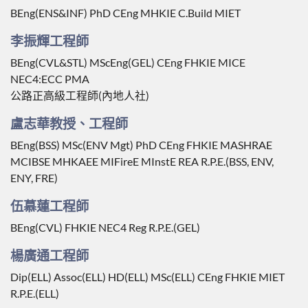
BEng(ENS&INF) PhD CEng MHKIE C.Build MIET
李振輝工程師
BEng(CVL&STL) MScEng(GEL) CEng FHKIE MICE
NEC4:ECC PMA
公路正高級工程師(內地人社)
盧志華教授、工程師
BEng(BSS) MSc(ENV Mgt) PhD CEng FHKIE MASHRAE
MCIBSE MHKAEE MIFireE MInstE REA R.P.E.(BSS, ENV,
ENY, FRE)
伍慕蓮工程師
BEng(CVL) FHKIE NEC4 Reg R.P.E.(GEL)
楊廣通工程師
Dip(ELL) Assoc(ELL) HD(ELL) MSc(ELL) CEng FHKIE MIET
R.P.E.(ELL)