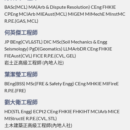
BASc(MCL) MA(Arb & Dispute Resolution) CEng FHKIE
CPEng MCIArb MIEAust(MCL) MIGEM MIMechE MInstMC
R.P.E.(GAS, MCL)
何英傑工程師
JP BEng(CVL&STL) DIC MSc(Soil Mechanics & Engg
Seismology) PgD(Geomatics) LLMArbDR CEng FHKIE
FIEAust(CVL) FICE R.P.E.(CVL, GEL)
岩土正高級工程師 (內地人社)
葉潔瑩工程師
BEng(BSS) MSc(FRE & Safety Engg) CEng MHKIE MIFireE
R.P.E.(FRE)
劉大衛工程師
HD(STL Engg) ECPt2 CEng FHKIE FHKIHT MCIArb MICE
MIStructE R.P.E.(CVL, STL)
土木建築正高級工程師(內地人社)