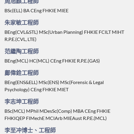
周旭麒工程師
BSc(ELL) BA CEng FHKIE MIEE
朱家敏工程師
BEng(CVL&STL) MSc(Urban Planning) FHKIE FCILT MIHT
R.P.E.(CVL, LTE)
范繼陶工程師
BEng(MCL) HC(MCL) CEng FHKIE R.P.E.(GAS)
鄺偉銓工程師
BEng(ENS&ELL) MSc(ENS) MSc(Forensic & Legal
Psychology) CEng FHKIE MIET
李志坤工程師
BSc(MCL) MPhil MDesSc(Comp) MBA CEng FHKIE
FHKIQEP FIMechE MCIArb MIEAust R.P.E.(MCL)
李至冲博士、工程師