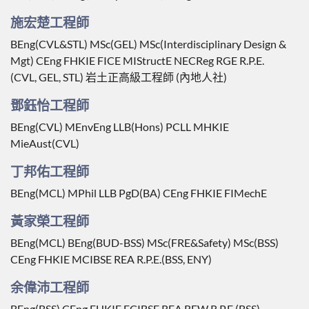
施宏楚工程師
BEng(CVL&STL) MSc(GEL) MSc(Interdisciplinary Design &
Mgt) CEng FHKIE FICE MIStructE NECReg RGE R.P.E.
(CVL, GEL, STL) 岩土正高級工程師 (內地人社)
鄧鈺怡工程師
BEng(CVL) MEnvEng LLB(Hons) PCLL MHKIE
MieAust(CVL)
丁邦佑工程師
BEng(MCL) MPhil LLB PgD(BA) CEng FHKIE FIMechE
黃家榮工程師
BEng(MCL) BEng(BUD-BSS) MSc(FRE&Safety) MSc(BSS)
CEng FHKIE MCIBSE REA R.P.E.(BSS, ENY)
余偉沛工程師
BEng(BSS) CEng FHKIE FCIBSE REA REW R.P.E.(BSS)