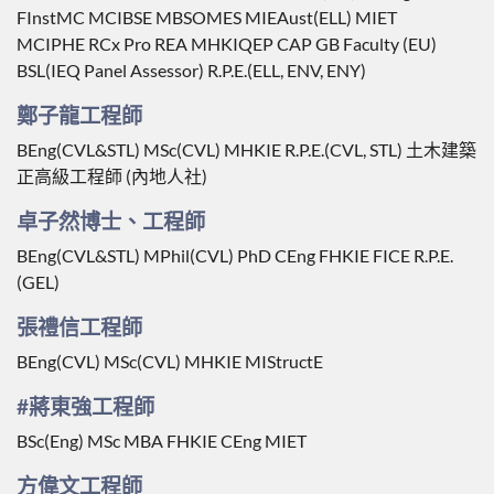
FInstMC MCIBSE MBSOMES MIEAust(ELL) MIET
MCIPHE RCx Pro REA MHKIQEP CAP GB Faculty (EU)
BSL(IEQ Panel Assessor) R.P.E.(ELL, ENV, ENY)
鄭子龍工程師
BEng(CVL&STL) MSc(CVL) MHKIE R.P.E.(CVL, STL) 土木建築
正高級工程師 (內地人社)
卓子然博士、工程師
BEng(CVL&STL) MPhil(CVL) PhD CEng FHKIE FICE R.P.E.
(GEL)
張禮信工程師
BEng(CVL) MSc(CVL) MHKIE MIStructE
#蔣東強工程師
BSc(Eng) MSc MBA FHKIE CEng MIET
方偉文工程師