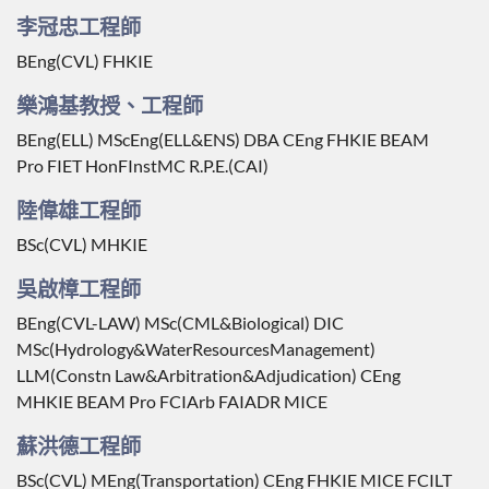
李冠忠工程師
BEng(CVL) FHKIE
樂鴻基教授、工程師
BEng(ELL) MScEng(ELL&ENS) DBA CEng FHKIE BEAM
Pro FIET HonFInstMC R.P.E.(CAI)
陸偉雄工程師
BSc(CVL) MHKIE
吳啟樟工程師
BEng(CVL-LAW) MSc(CML&Biological) DIC
MSc(Hydrology&WaterResourcesManagement)
LLM(Constn Law&Arbitration&Adjudication) CEng
MHKIE BEAM Pro FCIArb FAIADR MICE
蘇洪德工程師
BSc(CVL) MEng(Transportation) CEng FHKIE MICE FCILT