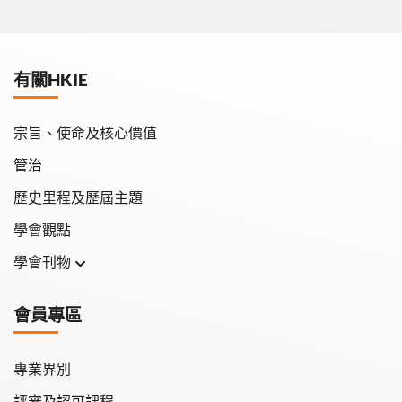
有關HKIE
宗旨、使命及核心價值
管治
歷史里程及歷屆主題
學會觀點
學會刊物
學會月刊
會員專區
學會會報
專業界別
評審及認可課程