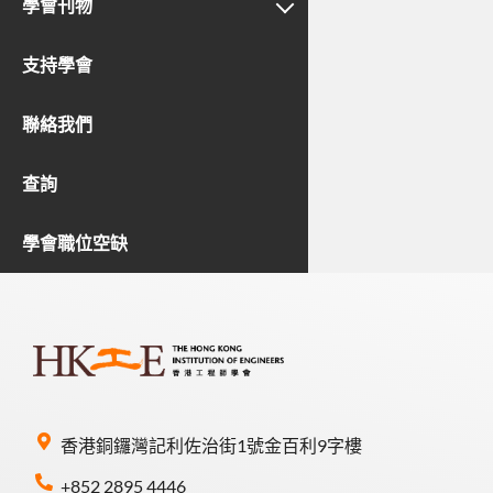
學會刊物
支持學會
聯絡我們
查詢
學會職位空缺
香港銅鑼灣記利佐治街1號金百利9字樓
+852 2895 4446