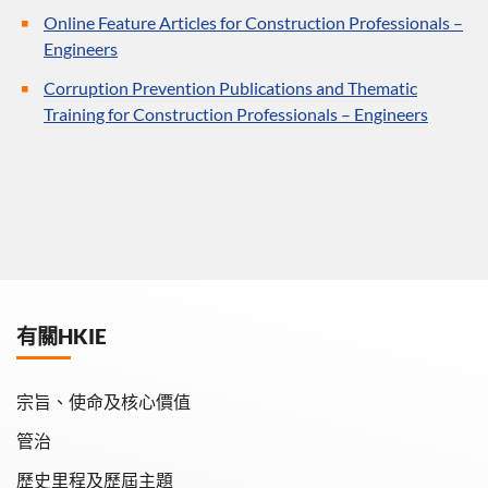
Online Feature Articles for Construction Professionals –
Engineers
Corruption Prevention Publications and Thematic
Training for Construction Professionals – Engineers
有關HKIE
宗旨、使命及核心價值
管治
歷史里程及歷屆主題