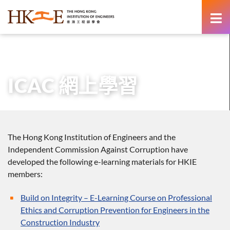
content
主頁
專業發展
ICAC 網上學習
ICAC 網上學習
The Hong Kong Institution of Engineers and the
Independent Commission Against Corruption have
developed the following e-learning materials for HKIE
members:
Build on Integrity – E-Learning Course on Professional
Ethics and Corruption Prevention for Engineers in the
Construction Industry