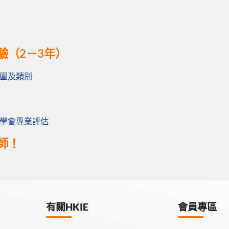
經驗（2－3年）
圍及類別
學會專業評估
師！
有關HKIE
會員專區