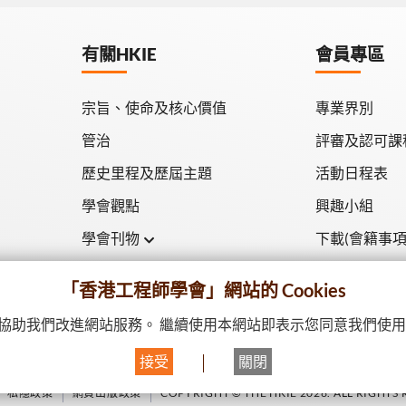
有關HKIE
會員專區
宗旨、使命及核心價值
專業界別
管治
評審及認可課
歷史里程及歷屆主題
活動日程表
學會觀點
興趣小組
學會刊物
下載(會籍事項
學會月刊
「香港工程師學會」網站的 Cookies
學會會報
驗並協助我們改進網站服務。 繼續使用本網站即表示您同意我們使用 c
接受
關閉
私隱政策
網頁出版政策
COPYRIGHT © THE HKIE 2026. ALL RIGHTS 