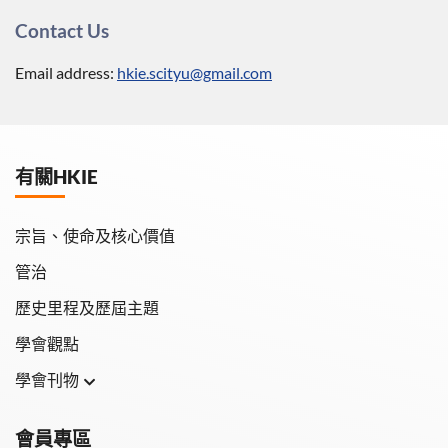
Contact Us
Email address:
hkie.scityu@gmail.com
有關HKIE
宗旨、使命及核心價值
管治
歷史里程及歷屆主題
學會觀點
學會刊物
學會月刊
會員專區
學會會報