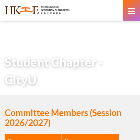
content
主頁
有關HKIE
學術分部
學生分部
Student Chapter – CityU
Student Chapter -
CityU
Committee Members (Session
2026/2027)