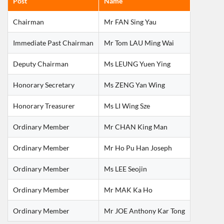
Post
Name
Chairman
Mr FAN Sing Yau
Immediate Past Chairman
Mr Tom LAU Ming Wai
Deputy Chairman
Ms LEUNG Yuen Ying
Honorary Secretary
Ms ZENG Yan Wing
Honorary Treasurer
Ms LI Wing Sze
Ordinary Member
Mr CHAN King Man
Ordinary Member
Mr Ho Pu Han Joseph
Ordinary Member
Ms LEE Seojin
Ordinary Member
Mr MAK Ka Ho
Ordinary Member
Mr JOE Anthony Kar Tong