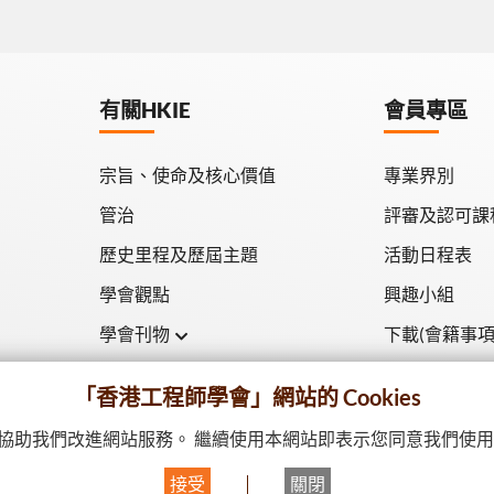
有關HKIE
會員專區
宗旨、使命及核心價值
專業界別
管治
評審及認可課
歷史里程及歷屆主題
活動日程表
學會觀點
興趣小組
學會刊物
下載(會籍事項
學會月刊
「香港工程師學會」網站的 Cookies
學會會報
驗並協助我們改進網站服務。 繼續使用本網站即表示您同意我們使用 c
接受
關閉