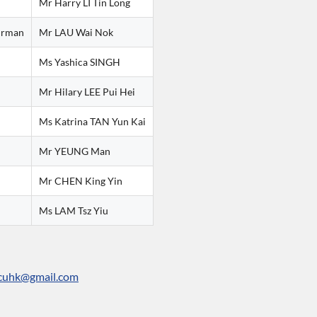
Mr Harry LI Tin Long
irman
Mr LAU Wai Nok
Ms Yashica SINGH
Mr Hilary LEE Pui Hei
Ms Katrina TAN Yun Kai
Mr YEUNG Man
Mr CHEN King Yin
Ms LAM Tsz Yiu
cuhk@gmail.com