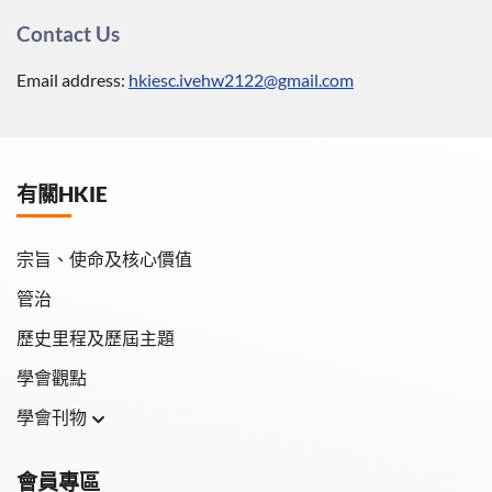
Contact Us
Email address:
hkiesc.ivehw2122@gmail.com
有關HKIE
宗旨、使命及核心價值
管治
歷史里程及歷屆主題
學會觀點
學會刊物
學會月刊
會員專區
學會會報