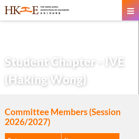
content
主頁
有關HKIE
學術分部
學生分部
Student Chapter – IVE (Haking Wong)
Student Chapter - IVE
(Haking Wong)
Committee Members (Session
2026/2027)