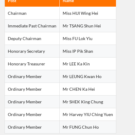
Post
Name
Chairman
Miss HUI Wing Hei
Immediate Past Chairman
Mr TSANG Shun Hei
Deputy Chairman
Miss FU Lok Yiu
Honorary Secretary
Miss IP Pik Shan
Honorary Treasurer
Mr LEE Ka Kin
Ordinary Member
Mr LEUNG Kwan Ho
Ordinary Member
Mr CHEN Ka Hei
Ordinary Member
Mr SHEK King Chung
Ordinary Member
Mr Harvey YIU Ching Yuen
Ordinary Member
Mr FUNG Chun Ho